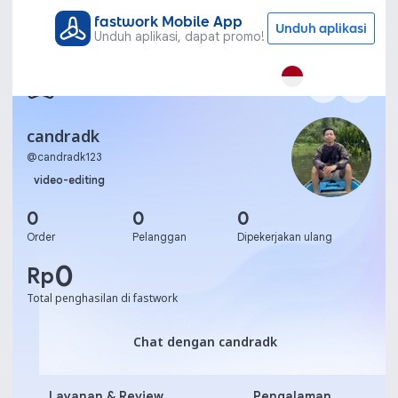
fastwork Mobile App
Unduh aplikasi
Unduh aplikasi, dapat promo!
candradk
@
candradk123
video-editing
0
0
0
Order
Pelanggan
Dipekerjakan ulang
0
Rp
Total penghasilan di fastwork
Chat dengan candradk
Chat dengan candradk
Layanan & Review
Pengalaman