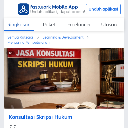
fastwork Mobile App
Unduh aplikasi
Unduh aplikasi, dapat promo!
Ringkasan
Paket
Freelancer
Ulasan
Semua Kategori
Learning & Development
Mentoring Pembelajaran
1
/
1
Konsultasi Skripsi Hukum
0,0