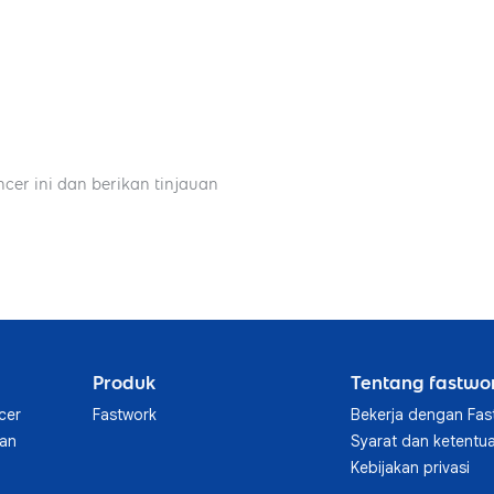
ncer ini dan berikan tinjauan
Produk
Tentang fastwo
cer
Fastwork
Bekerja dengan Fas
aan
Syarat dan ketentu
Kebijakan privasi