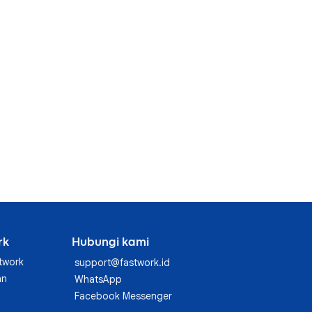
rk
Hubungi kami
twork
support@fastwork.id
an
WhatsApp
Facebook Messenger