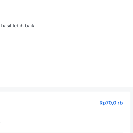
asil lebih baik

Rp70,0 rb
x