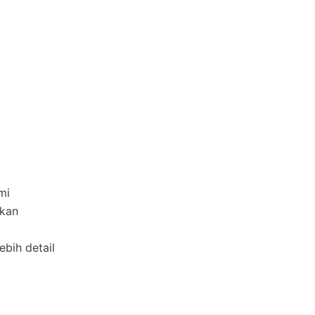
i

kan

bih detail
