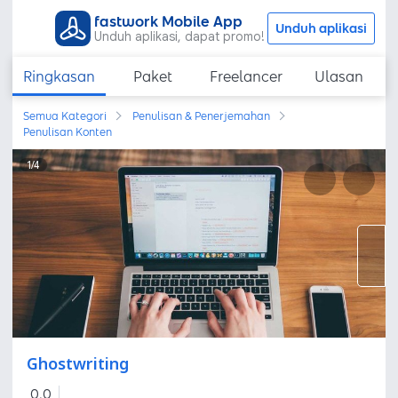
fastwork Mobile App
Unduh aplikasi
Unduh aplikasi, dapat promo!
Ringkasan
Paket
Freelancer
Ulasan
Semua Kategori
Penulisan & Penerjemahan
Penulisan Konten
1
/
4
Ghostwriting
0,0