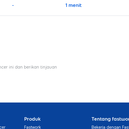
-
1 menit
ncer ini dan berikan tinjauan
Produk
Tentang fastwo
cer
Fastwork
Bekerja dengan Fas