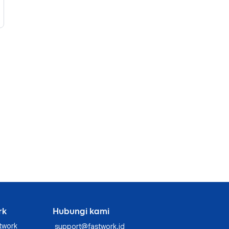
rk
Hubungi kami
twork
support@fastwork.id