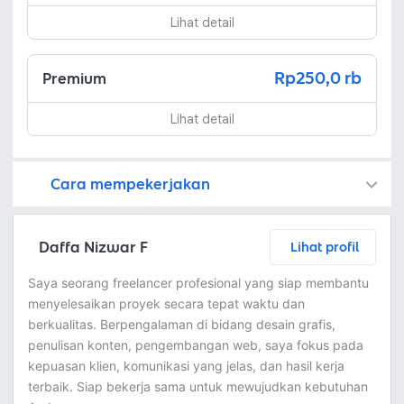
Lihat detail
Rp250,0 rb
Premium
Lihat detail
Cara mempekerjakan
Kamu juga dapat menemukan freelancer dengan memasang lowongan pekerjaan di
Platform Fastwork adalah pihak perantara yang akan menyimpan uang pemberi kerja sebagai keamanan dan freelancer akan mendapatkan uang setelah pemberi kerja menyetujuinya.
Diskusi tentang Detail dan Ringkasan pekerjaan yang Anda inginkan dengan freelancer. Anda belum akan dikenakan biaya
Setuju untuk mempekerjakan dengan meminta penawaran dari freelancer. Periksa detail dan lakukan pembayaran untuk mulai bekerja.
Langkah 3: Freelancer mengirimkan hasil dan pemberi kerja menyetujui pekerjaan tersebut
Ketika freelancer menyerahkan pekerjaan akhir untuk menyelesaikan kontrak, pemberi kerja dapat memeriksanya terlebih dahulu. Pemberi kerja bisa memeriksa dan meminta untuk revisi atau menyetujui hasil tersebut sesuai kesepakatan.
Daffa Nizwar F
Lihat profil
Saya seorang freelancer profesional yang siap membantu
menyelesaikan proyek secara tepat waktu dan
berkualitas. Berpengalaman di bidang desain grafis,
penulisan konten, pengembangan web, saya fokus pada
kepuasan klien, komunikasi yang jelas, dan hasil kerja
terbaik. Siap bekerja sama untuk mewujudkan kebutuhan