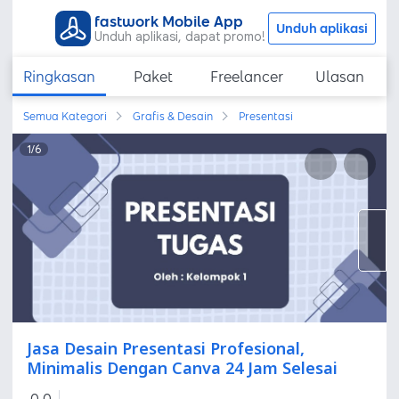
fastwork Mobile App
Unduh aplikasi
Unduh aplikasi, dapat promo!
Ringkasan
Paket
Freelancer
Ulasan
Semua Kategori
Grafis & Desain
Presentasi
1
/
6
Jasa Desain Presentasi Profesional,
Minimalis Dengan Canva 24 Jam Selesai