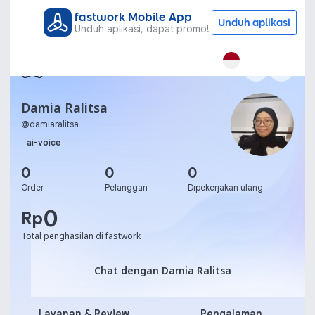
fastwork Mobile App
Unduh aplikasi
Unduh aplikasi, dapat promo!
Damia Ralitsa
@
damiaralitsa
ai-voice
0
0
0
Order
Pelanggan
Dipekerjakan ulang
0
Rp
Total penghasilan di fastwork
Chat dengan Damia Ralits
Chat dengan Damia Ralitsa
Layanan & Review
Pengalaman