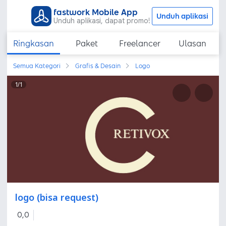
fastwork Mobile App
Unduh aplikasi
Unduh aplikasi, dapat promo!
Ringkasan
Paket
Freelancer
Ulasan
Semua Kategori
Grafis & Desain
Logo
1
/
1
logo (bisa request)
0,0