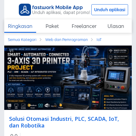
fastwork Mobile App
Unduh aplikasi
Unduh aplikasi, dapat promo!
Ringkasan
Paket
Freelancer
Ulasan
Semua Kategori
Web dan Pemrograman
IoT
1
/
1
Solusi Otomasi Industri, PLC, SCADA, IoT,
dan Robotika