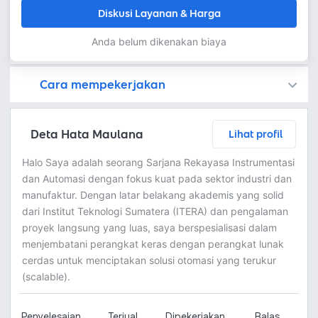
Diskusi Layanan & Harga
Anda belum dikenakan biaya
Cara mempekerjakan
Kamu juga dapat menemukan freelancer dengan memasang lowongan pekerjaan di
Platform Fastwork adalah pihak perantara yang akan menyimpan uang pemberi kerja sebagai keamanan dan freelancer akan mendapatkan uang setelah pemberi kerja menyetujuinya.
Diskusi tentang Detail dan Ringkasan pekerjaan yang Anda inginkan dengan freelancer. Anda belum akan dikenakan biaya
Setuju untuk mempekerjakan dengan meminta penawaran dari freelancer. Periksa detail dan lakukan pembayaran untuk mulai bekerja.
Langkah 3: Freelancer mengirimkan hasil dan pemberi kerja menyetujui pekerjaan tersebut
Ketika freelancer menyerahkan pekerjaan akhir untuk menyelesaikan kontrak, pemberi kerja dapat memeriksanya terlebih dahulu. Pemberi kerja bisa memeriksa dan meminta untuk revisi atau menyetujui hasil tersebut sesuai kesepakatan.
Deta Hata Maulana
Lihat profil
Halo Saya adalah seorang Sarjana Rekayasa Instrumentasi
dan Automasi dengan fokus kuat pada sektor industri dan
manufaktur. Dengan latar belakang akademis yang solid
dari Institut Teknologi Sumatera (ITERA) dan pengalaman
proyek langsung yang luas, saya berspesialisasi dalam
menjembatani perangkat keras dengan perangkat lunak
cerdas untuk menciptakan solusi otomasi yang terukur
(scalable).
Penyelesaian
Terjual
Dipekerjakan
Balas