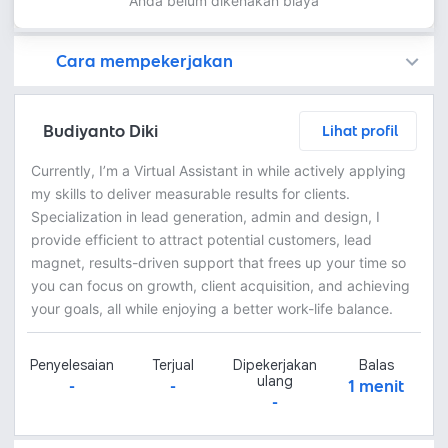
Anda belum dikenakan biaya
Cara mempekerjakan
Kamu juga dapat menemukan freelancer dengan memasang lowongan pekerjaan di
Platform Fastwork adalah pihak perantara yang akan menyimpan uang pemberi kerja sebagai keamanan dan freelancer akan mendapatkan uang setelah pemberi kerja menyetujuinya.
Diskusi tentang Detail dan Ringkasan pekerjaan yang Anda inginkan dengan freelancer. Anda belum akan dikenakan biaya
Setuju untuk mempekerjakan dengan meminta penawaran dari freelancer. Periksa detail dan lakukan pembayaran untuk mulai bekerja.
Langkah 3: Freelancer mengirimkan hasil dan pemberi kerja menyetujui pekerjaan tersebut
Ketika freelancer menyerahkan pekerjaan akhir untuk menyelesaikan kontrak, pemberi kerja dapat memeriksanya terlebih dahulu. Pemberi kerja bisa memeriksa dan meminta untuk revisi atau menyetujui hasil tersebut sesuai kesepakatan.
Budiyanto Diki
Lihat profil
Currently, I’m a Virtual Assistant in while actively applying
my skills to deliver measurable results for clients.
Specialization in lead generation, admin and design, I
provide efficient to attract potential customers, lead
magnet, results-driven support that frees up your time so
you can focus on growth, client acquisition, and achieving
your goals, all while enjoying a better work-life balance.
Penyelesaian
Terjual
Dipekerjakan
Balas
ulang
-
-
1 menit
-