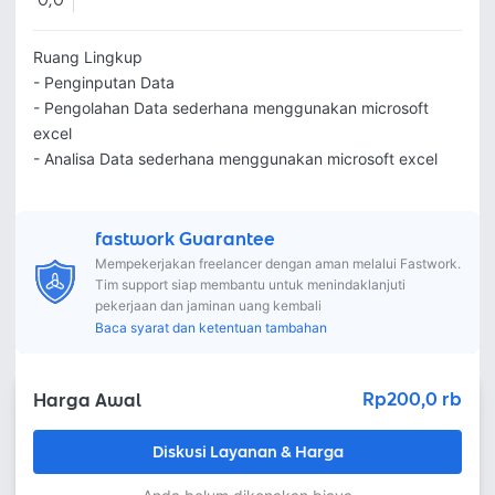
0,0
Ruang Lingkup

- Penginputan Data

- Pengolahan Data sederhana menggunakan microsoft 
excel

- Analisa Data sederhana menggunakan microsoft excel
fastwork Guarantee
Mempekerjakan freelancer dengan aman melalui Fastwork.
Tim support siap membantu untuk menindaklanjuti
pekerjaan dan jaminan uang kembali
Baca syarat dan ketentuan tambahan
Rp200,0 rb
Harga Awal
Diskusi Layanan & Harga