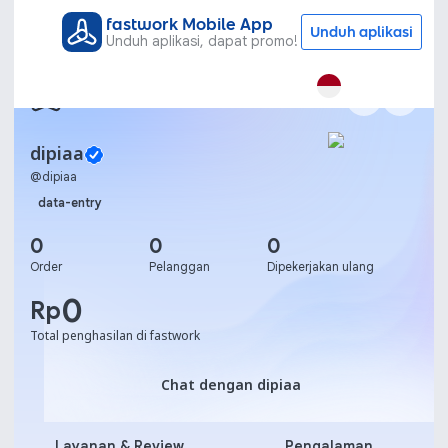
fastwork Mobile App
Unduh aplikasi
Unduh aplikasi, dapat promo!
dipiaa
@
dipiaa
data-entry
0
0
0
Order
Pelanggan
Dipekerjakan ulang
0
Rp
Total penghasilan di fastwork
Chat dengan dipiaa
Chat dengan dipiaa
Layanan & Review
Pengalaman