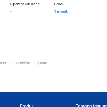
Dipekerjakan ulang
Balas
-
1 menit
ncer ini dan berikan tinjauan
Produk
Tentang fastwo