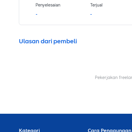
Penyelesaian
Terjual
-
-
Ulasan dari pembeli
Pekerjakan freela
Kategori
Cara Penggunaan