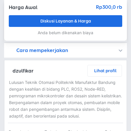
Rp300,0 rb
Harga Awal
Diskusi Layanan & Harga
Anda belum dikenakan biaya
Cara mempekerjakan
Kamu juga dapat menemukan freelancer dengan memasang lowongan pekerjaan di
Platform Fastwork adalah pihak perantara yang akan menyimpan uang pemberi kerja sebagai keamanan dan freelancer akan mendapatkan uang setelah pemberi kerja menyetujuinya.
Diskusi tentang Detail dan Ringkasan pekerjaan yang Anda inginkan dengan freelancer. Anda belum akan dikenakan biaya
Setuju untuk mempekerjakan dengan meminta penawaran dari freelancer. Periksa detail dan lakukan pembayaran untuk mulai bekerja.
Langkah 3: Freelancer mengirimkan hasil dan pemberi kerja menyetujui pekerjaan tersebut
Ketika freelancer menyerahkan pekerjaan akhir untuk menyelesaikan kontrak, pemberi kerja dapat memeriksanya terlebih dahulu. Pemberi kerja bisa memeriksa dan meminta untuk revisi atau menyetujui hasil tersebut sesuai kesepakatan.
dzulfikar
Lihat profil
Lulusan Teknik Otomasi Politeknik Manufaktur Bandung
dengan keahlian di bidang PLC, ROS2, Node-RED,
pemrograman mikrokontroler dan desain sistem kelistrikan.
Berpengalaman dalam proyek otomas, pembuatan mobile
robot dan pengembangan antarmuka sistem. Disiplin,
adaptif, dan berorientasi pada solusi.