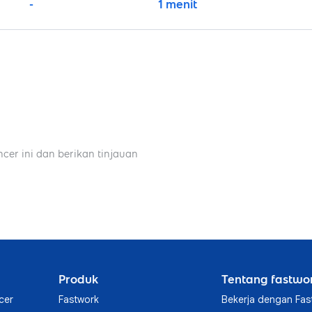
-
1 menit
ncer ini dan berikan tinjauan
Produk
Tentang fastwo
cer
Fastwork
Bekerja dengan Fas