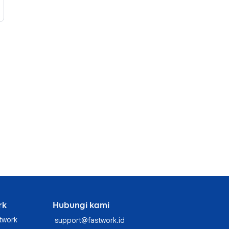
rk
Hubungi kami
twork
support@fastwork.id