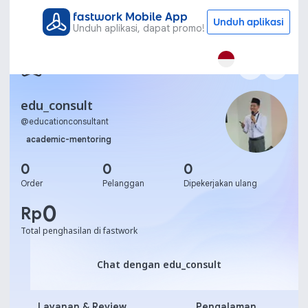
fastwork Mobile App
Unduh aplikasi
Unduh aplikasi, dapat promo!
edu_consult
@
educationconsultant
academic-mentoring
0
0
0
Order
Pelanggan
Dipekerjakan ulang
0
Rp
Total penghasilan di fastwork
Chat dengan edu_consult
Chat dengan edu_consult
Layanan & Review
Pengalaman