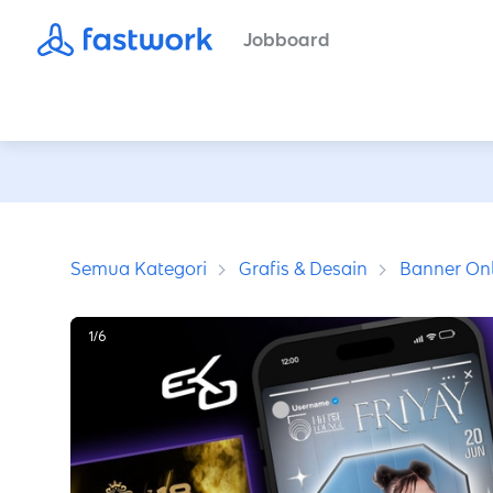
Jobboard
Semua Kategori
Grafis & Desain
Banner Onl
1
/
6