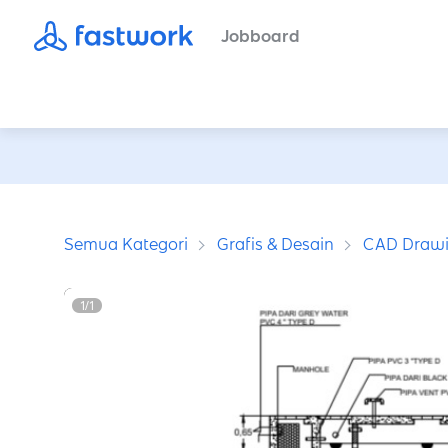
Jobboard
Semua Kategori
Grafis & Desain
CAD Draw
1
/
1