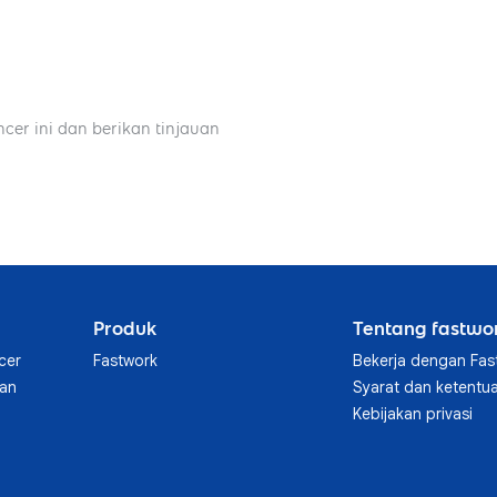
ncer ini dan berikan tinjauan
Produk
Tentang fastwo
cer
Fastwork
Bekerja dengan Fas
aan
Syarat dan ketentu
Kebijakan privasi