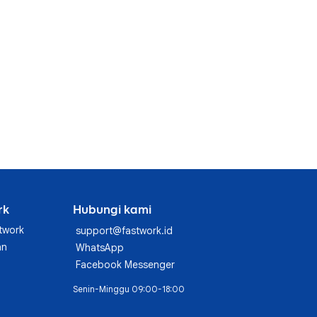
rk
Hubungi kami
twork
support@fastwork.id
an
WhatsApp
Facebook Messenger
Senin-Minggu 09:00-18:00