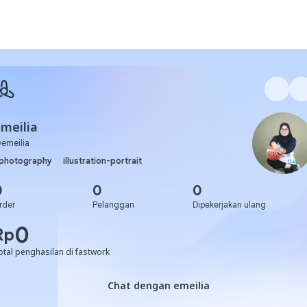
meilia
@
emeilia
photography
illustration-portrait
0
0
0
rder
Pelanggan
Dipekerjakan ulang
0
Rp
otal penghasilan di fastwork
Chat dengan emeilia
Chat dengan emeilia