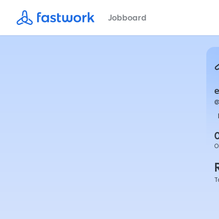
Jobboard
e
O
T