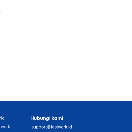
rk
Hubungi kami
twork
support@fastwork.id