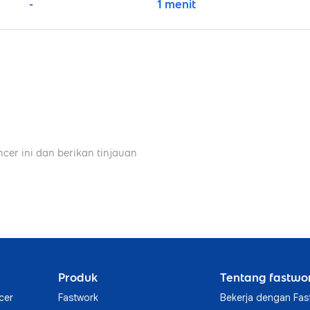
-
1 menit
ncer ini dan berikan tinjauan
Produk
Tentang fastwo
cer
Fastwork
Bekerja dengan Fas