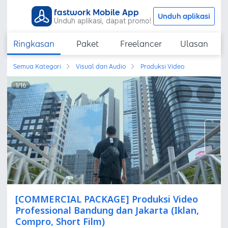
fastwork Mobile App
Unduh aplikasi
Unduh aplikasi, dapat promo!
Ringkasan
Paket
Freelancer
Ulasan
Semua Kategori
Visual dan Audio
Produksi Video
1
/
16
[COMMERCIAL PACKAGE] Produksi Video
Professional Bandung dan Jakarta (Iklan,
Compro, Short Film)