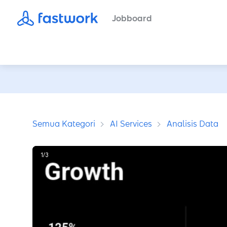
Jobboard
Semua Kategori
AI Services
Analisis Data
1
/
3