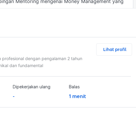
imbingan Mentoring mengenai Money Management yang 
Chat and Nego
Lihat profil
to profesional dengan pengalaman 2 tahun
knikal dan fundamental
Dipekerjakan ulang
Balas
-
1 menit