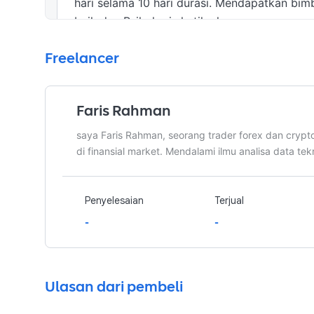
hari selama 10 hari durasi. Mendapatkan b
baik dan Psikologis ketika loss.
Freelancer
Faris Rahman
saya Faris Rahman, seorang trader forex dan cryp
di finansial market. Mendalami ilmu analisa data te
Penyelesaian
Terjual
-
-
Ulasan dari pembeli