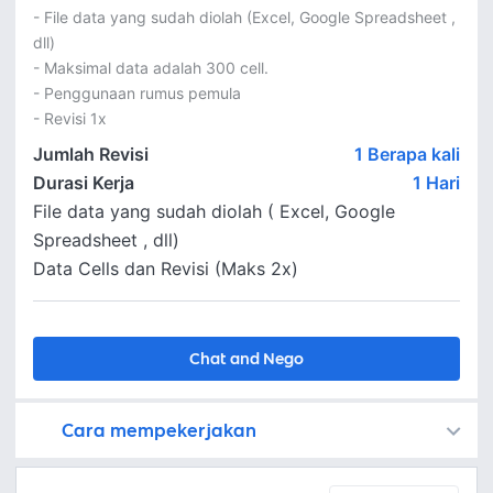
- File data yang sudah diolah (Excel, Google Spreadsheet , 
dll)

- Maksimal data adalah 300 cell.

- Penggunaan rumus pemula

- Revisi 1x
Jumlah Revisi
1 Berapa kali
Durasi Kerja
1
Hari
File data yang sudah diolah ( Excel, Google
Spreadsheet , dll)
Data Cells dan Revisi (Maks 2x)
Chat and Nego
Cara mempekerjakan
Kamu juga dapat menemukan freelancer dengan memasang lowongan pekerjaan di
Platform Fastwork adalah pihak perantara yang akan menyimpan uang pemberi kerja sebagai keamanan dan freelancer akan mendapatkan uang setelah pemberi kerja menyetujuinya.
Diskusi tentang Detail dan Ringkasan pekerjaan yang Anda inginkan dengan freelancer. Anda belum akan dikenakan biaya
Setuju untuk mempekerjakan dengan meminta penawaran dari freelancer. Periksa detail dan lakukan pembayaran untuk mulai bekerja.
Langkah 3: Freelancer mengirimkan hasil dan pemberi kerja menyetujui pekerjaan tersebut
Ketika freelancer menyerahkan pekerjaan akhir untuk menyelesaikan kontrak, pemberi kerja dapat memeriksanya terlebih dahulu. Pemberi kerja bisa memeriksa dan meminta untuk revisi atau menyetujui hasil tersebut sesuai kesepakatan.