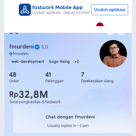
fastwork Mobile App
Unduh aplikasi
Unduh aplikasi, dapat promo!
fmurdeni
5,0
@
fmurdeni
web-development
bugs-fixing
+
2
48
41
7
Order
Pelanggan
Dipekerjakan ulang
32,8M
Rp
Total penghasilan di fastwork
Chat dengan fmurdeni
Chat dengan fmurdeni
Usually replies in ~2 jam