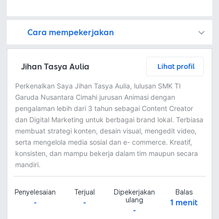
Cara mempekerjakan
Kamu juga dapat menemukan freelancer dengan memasang lowongan pekerjaan di
Platform Fastwork adalah pihak perantara yang akan menyimpan uang pemberi kerja sebagai keamanan dan freelancer akan mendapatkan uang setelah pemberi kerja menyetujuinya.
Diskusi tentang Detail dan Ringkasan pekerjaan yang Anda inginkan dengan freelancer. Anda belum akan dikenakan biaya
Setuju untuk mempekerjakan dengan meminta penawaran dari freelancer. Periksa detail dan lakukan pembayaran untuk mulai bekerja.
Langkah 3: Freelancer mengirimkan hasil dan pemberi kerja menyetujui pekerjaan tersebut
Ketika freelancer menyerahkan pekerjaan akhir untuk menyelesaikan kontrak, pemberi kerja dapat memeriksanya terlebih dahulu. Pemberi kerja bisa memeriksa dan meminta untuk revisi atau menyetujui hasil tersebut sesuai kesepakatan.
Jihan Tasya Aulia
Lihat profil
Perkenalkan Saya Jihan Tasya Aulia, lulusan SMK TI
Garuda Nusantara Cimahi jurusan Animasi dengan
pengalaman lebih dari 3 tahun sebagai Content Creator
dan Digital Marketing untuk berbagai brand lokal. Terbiasa
membuat strategi konten, desain visual, mengedit video,
serta mengelola media sosial dan e- commerce. Kreatif,
konsisten, dan mampu bekerja dalam tim maupun secara
mandiri.
Penyelesaian
Terjual
Dipekerjakan
Balas
ulang
-
-
1 menit
-