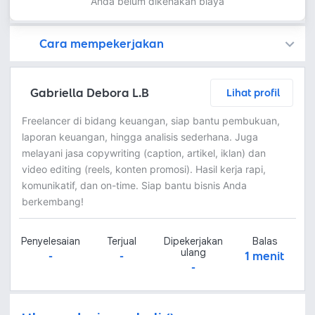
Anda belum dikenakan biaya
Cara mempekerjakan
Kamu juga dapat menemukan freelancer dengan memasang lowongan pekerjaan di
Platform Fastwork adalah pihak perantara yang akan menyimpan uang pemberi kerja sebagai keamanan dan freelancer akan mendapatkan uang setelah pemberi kerja menyetujuinya.
Diskusi tentang Detail dan Ringkasan pekerjaan yang Anda inginkan dengan freelancer. Anda belum akan dikenakan biaya
Setuju untuk mempekerjakan dengan meminta penawaran dari freelancer. Periksa detail dan lakukan pembayaran untuk mulai bekerja.
Langkah 3: Freelancer mengirimkan hasil dan pemberi kerja menyetujui pekerjaan tersebut
Ketika freelancer menyerahkan pekerjaan akhir untuk menyelesaikan kontrak, pemberi kerja dapat memeriksanya terlebih dahulu. Pemberi kerja bisa memeriksa dan meminta untuk revisi atau menyetujui hasil tersebut sesuai kesepakatan.
Gabriella Debora L.B
Lihat profil
Freelancer di bidang keuangan, siap bantu pembukuan,
laporan keuangan, hingga analisis sederhana. Juga
melayani jasa copywriting (caption, artikel, iklan) dan
video editing (reels, konten promosi). Hasil kerja rapi,
komunikatif, dan on-time. Siap bantu bisnis Anda
berkembang!
Penyelesaian
Terjual
Dipekerjakan
Balas
ulang
-
-
1 menit
-