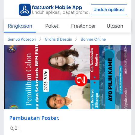
fastwork Mobile App
Unduh aplikasi
Unduh aplikasi, dapat promo!
Ringkasan
Paket
Freelancer
Ulasan
Semua Kategori
Grafis & Desain
Banner Online
1
/
1
Pembuatan Poster.
0,0