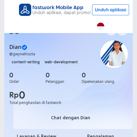
fastwork Mobile App
Unduh aplikasi
Unduh aplikasi, dapat promo!
Dian
@
gwynethocta
content-writing
web-development
0
0
0
Order
Pelanggan
Dipekerjakan ulang
0
Rp
Total penghasilan di fastwork
Chat dengan Dian
Chat dengan Dian
Layanan & Review
Pengalaman