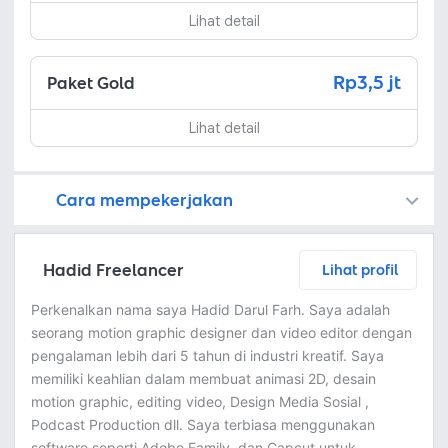
Lihat detail
Rp3,5 jt
Paket Gold
Lihat detail
Cara mempekerjakan
Kamu juga dapat menemukan freelancer dengan memasang lowongan pekerjaan di
Platform Fastwork adalah pihak perantara yang akan menyimpan uang pemberi kerja sebagai keamanan dan freelancer akan mendapatkan uang setelah pemberi kerja menyetujuinya.
Diskusi tentang Detail dan Ringkasan pekerjaan yang Anda inginkan dengan freelancer. Anda belum akan dikenakan biaya
Setuju untuk mempekerjakan dengan meminta penawaran dari freelancer. Periksa detail dan lakukan pembayaran untuk mulai bekerja.
Langkah 3: Freelancer mengirimkan hasil dan pemberi kerja menyetujui pekerjaan tersebut
Ketika freelancer menyerahkan pekerjaan akhir untuk menyelesaikan kontrak, pemberi kerja dapat memeriksanya terlebih dahulu. Pemberi kerja bisa memeriksa dan meminta untuk revisi atau menyetujui hasil tersebut sesuai kesepakatan.
Hadid Freelancer
Lihat profil
Perkenalkan nama saya Hadid Darul Farh. Saya adalah
seorang motion graphic designer dan video editor dengan
pengalaman lebih dari 5 tahun di industri kreatif. Saya
memiliki keahlian dalam membuat animasi 2D, desain
motion graphic, editing video, Design Media Sosial ,
Podcast Production dll. Saya terbiasa menggunakan
software seperti Adobe Family, dan Capcut untuk