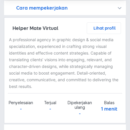
Cara mempekerjakan
Kamu juga dapat menemukan freelancer dengan memasang lowongan pekerjaan di
Platform Fastwork adalah pihak perantara yang akan menyimpan uang pemberi kerja sebagai keamanan dan freelancer akan mendapatkan uang setelah pemberi kerja menyetujuinya.
Diskusi tentang Detail dan Ringkasan pekerjaan yang Anda inginkan dengan freelancer. Anda belum akan dikenakan biaya
Setuju untuk mempekerjakan dengan meminta penawaran dari freelancer. Periksa detail dan lakukan pembayaran untuk mulai bekerja.
Langkah 3: Freelancer mengirimkan hasil dan pemberi kerja menyetujui pekerjaan tersebut
Ketika freelancer menyerahkan pekerjaan akhir untuk menyelesaikan kontrak, pemberi kerja dapat memeriksanya terlebih dahulu. Pemberi kerja bisa memeriksa dan meminta untuk revisi atau menyetujui hasil tersebut sesuai kesepakatan.
Helper Mate Virtual
Lihat profil
A professional agency in graphic design & social media
specialization, experienced in crafting strong visual
identities and effective content strategies. Capable of
translating clients’ visions into engaging, relevant, and
character-driven designs, while strategically managing
social media to boost engagement. Detail-oriented,
creative, communicative, and committed to delivering the
best results.
Penyelesaian
Terjual
Dipekerjakan
Balas
ulang
-
-
1 menit
-