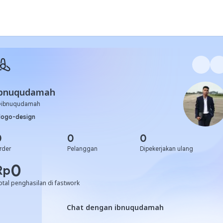
ibnuqudamah
@
ibnuqudamah
logo-design
0
0
0
rder
Pelanggan
Dipekerjakan ulang
0
Rp
otal penghasilan di fastwork
Chat dengan ibnuqudamah
Chat dengan ibnuqudamah