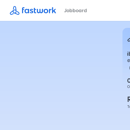
Jobboard
O
T