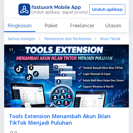
fastwork Mobile App
Unduh aplikasi
Unduh aplikasi, dapat promo!
Ringkasan
Paket
Freelancer
Ulasan
Semua Kategori
Pemasaran dan Periklanan
Iklan Tiktok
1
/
1
Tools Extension Menambah Akun Iklan
TikTok Menjadi Puluhan