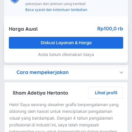
pekerjaan dan jaminan uang kembali
Baca syarat dan ketentuan tambahan
Rp100,0 rb
Harga Awal
Diskusi Layanan & Harga
Anda belum dikenakan biaya
Cara mempekerjakan
Kamu juga dapat menemukan freelancer dengan memasang lowongan pekerjaan di
Platform Fastwork adalah pihak perantara yang akan menyimpan uang pemberi kerja sebagai keamanan dan freelancer akan mendapatkan uang setelah pemberi kerja menyetujuinya.
Diskusi tentang Detail dan Ringkasan pekerjaan yang Anda inginkan dengan freelancer. Anda belum akan dikenakan biaya
Setuju untuk mempekerjakan dengan meminta penawaran dari freelancer. Periksa detail dan lakukan pembayaran untuk mulai bekerja.
Langkah 3: Freelancer mengirimkan hasil dan pemberi kerja menyetujui pekerjaan tersebut
Ketika freelancer menyerahkan pekerjaan akhir untuk menyelesaikan kontrak, pemberi kerja dapat memeriksanya terlebih dahulu. Pemberi kerja bisa memeriksa dan meminta untuk revisi atau menyetujui hasil tersebut sesuai kesepakatan.
Ilham Adetiya Hertanto
Lihat profil
Halo! Saya seorang desainer grafis berpengalaman yang
didorong oleh hasrat untuk menciptakan pengalaman
visual yang berdampak. Dengan 4 tahun pengalaman
profesional di industri ini, saya telah mengasah
keterampilan saya untuk berspesialisasi dalam branding,