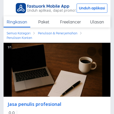
fastwork Mobile App
Unduh aplikasi
Unduh aplikasi, dapat promo!
Ringkasan
Paket
Freelancer
Ulasan
Semua Kategori
Penulisan & Penerjemahan
Penulisan Konten
1
/
1
Jasa penulis profesional
0,0