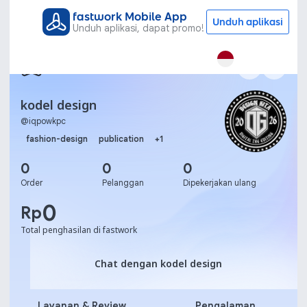
fastwork Mobile App
Unduh aplikasi
Unduh aplikasi, dapat promo!
kodel design
@
iqpowkpc
fashion-design
publication
+
1
0
0
0
Order
Pelanggan
Dipekerjakan ulang
0
Rp
Total penghasilan di fastwork
Chat dengan kodel design
Chat dengan kodel design
Layanan & Review
Pengalaman