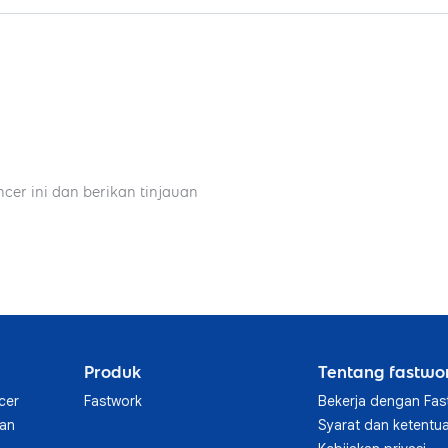
isi
Chat and Nego
ncer ini dan berikan tinjauan
Produk
Tentang fastwo
cer
Fastwork
Bekerja dengan Fas
aan
Syarat dan ketentu