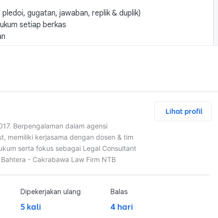
ledoi, gugatan, jawaban, replik & duplik)
ukum setiap berkas
an
Chat and Nego
Lihat profil
Rp1,0 jt
2017. Berpengalaman dalam agensi
tas
t, memiliki kerjasama dengan dosen & tim
at untuk advokat dan kantor hukum. Berkas pidana 
 Hukum serta fokus sebagai Legal Consultant
 & siap pakai. Harga sesuai kompleksitas perkara.
y Bahtera - Cakrabawa Law Firm NTB
kum yang tepat
Dipekerjakan ulang
Balas
erdata
5 kali
4 hari
um & yurisprudensi