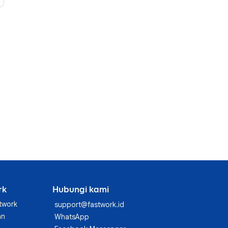
rk
Hubungi kami
twork
support@fastwork.id
an
WhatsApp