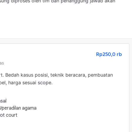
sung diproses oleh tim dan penanggung jawab akan 
Rp250,0 rb
as
. Bedah kasus posisi, teknik beracara, pembuatan 
bel, harga sesuai scope.
sal
N/peradilan agama
ot court