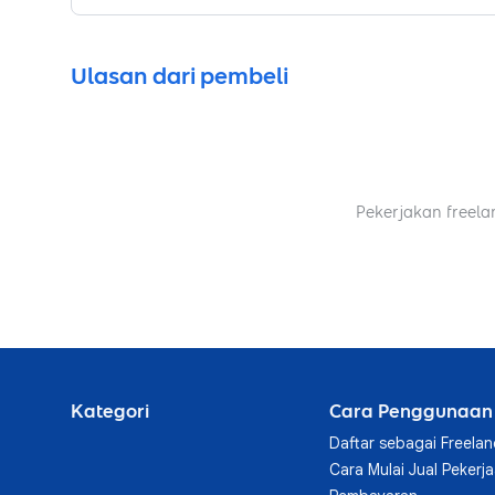
•
Hasil berkas terstruktur, siap pakai & minim rev
Ulasan dari pembeli
Pekerjakan freela
Kategori
Cara Penggunaan
Daftar sebagai Freelan
Cara Mulai Jual Pekerj