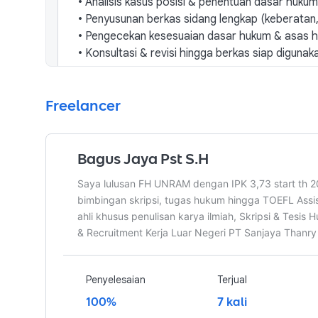
•
Analisis kasus posisi & penentuan dasar hukum
•
Penyusunan berkas sidang lengkap (keberatan, p
•
Pengecekan kesesuaian dasar hukum & asas h
•
Konsultasi & revisi hingga berkas siap digunak
Freelancer
Bagus Jaya Pst S.H
Paket Pengerjaan Berkas & Pelatihan
Saya lulusan FH UNRAM dengan IPK 3,73 start th 
Waktu pengerjaan
3
hari
Jumlah Revisi
Tak terba
bimbingan skripsi, tugas hukum hingga TOEFL Assis
Penyusunan berkas sidang profesional & cep
ahli khusus penulisan karya ilmiah, Skripsi & Tesis
maupun perdata, terstruktur, berdasar hukum
& Recruitment Kerja Luar Negeri PT Sanjaya Thanr
Apa yang akan diterima pemberi kerja
•
Analisis kasus posisi & penentuan strategi hu
Penyelesaian
Terjual
•
Penyusunan berkas litigasi lengkap pidana & p
100%
7 kali
•
Pengecekan kesesuaian dasar hukum, asas huk