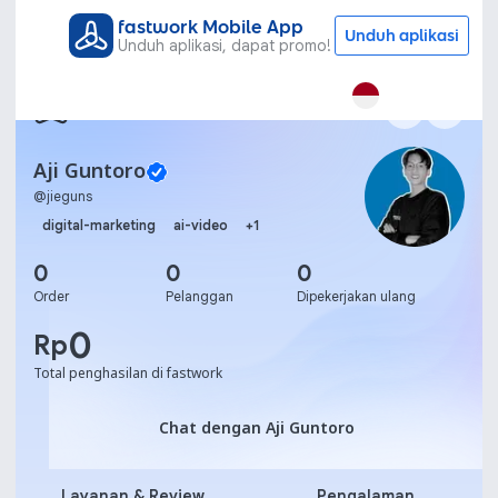
fastwork Mobile App
Unduh aplikasi
Unduh aplikasi, dapat promo!
Aji Guntoro
@
jieguns
digital-marketing
ai-video
+
1
0
0
0
Order
Pelanggan
Dipekerjakan ulang
0
Rp
Total penghasilan di fastwork
Chat dengan Aji Guntoro
Chat dengan Aji Guntoro
Layanan & Review
Pengalaman