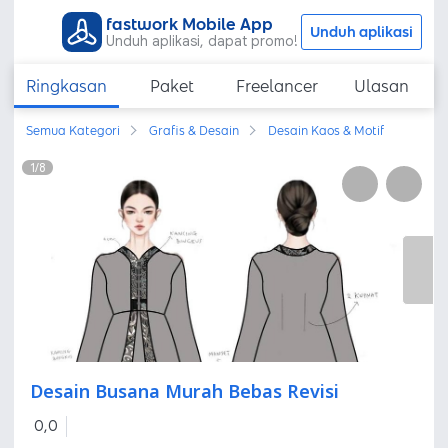
fastwork Mobile App
Unduh aplikasi
Unduh aplikasi, dapat promo!
Ringkasan
Paket
Freelancer
Ulasan
Semua Kategori
Grafis & Desain
Desain Kaos & Motif
1
/
8
Desain Busana Murah Bebas Revisi
0,0