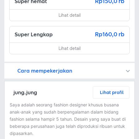
Rp150,0 rb
Super hemat
Lihat detail
Rp160,0 rb
Super Lengkap
Lihat detail
Cara mempekerjakan
Kamu juga dapat menemukan freelancer dengan memasang lowongan pekerjaan di
Platform Fastwork adalah pihak perantara yang akan menyimpan uang pemberi kerja sebagai keamanan dan freelancer akan mendapatkan uang setelah pemberi kerja menyetujuinya.
Diskusi tentang Detail dan Ringkasan pekerjaan yang Anda inginkan dengan freelancer. Anda belum akan dikenakan biaya
Setuju untuk mempekerjakan dengan meminta penawaran dari freelancer. Periksa detail dan lakukan pembayaran untuk mulai bekerja.
Langkah 3: Freelancer mengirimkan hasil dan pemberi kerja menyetujui pekerjaan tersebut
Ketika freelancer menyerahkan pekerjaan akhir untuk menyelesaikan kontrak, pemberi kerja dapat memeriksanya terlebih dahulu. Pemberi kerja bisa memeriksa dan meminta untuk revisi atau menyetujui hasil tersebut sesuai kesepakatan.
jung.jung
Lihat profil
Saya adalah seorang fashion designer khusus busana
anak-anak yang sudah berpengalaman dalam bidang
fashion selama hampir 5 tahun. Desain yang saya buat di
beberapa perusahaan juga telah diproduksi ribuan untuk
dipasarkan.