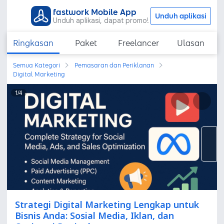
fastwork Mobile App
Unduh aplikasi
Unduh aplikasi, dapat promo!
Ringkasan
Paket
Freelancer
Ulasan
Semua Kategori
Pemasaran dan Periklanan
Digital Marketing
1
/
4
Strategi Digital Marketing Lengkap untuk
Bisnis Anda: Sosial Media, Iklan, dan