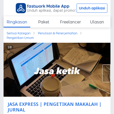
fastwork Mobile App
Unduh aplikasi
Unduh aplikasi, dapat promo!
Ringkasan
Paket
Freelancer
Ulasan
Semua Kategori
Penulisan & Penerjemahan
Pengetikan Umum
1
/
8
JASA EXPRESS | PENGETIKAN MAKALAH |
JURNAL