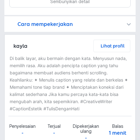
Sembunyikan detail
Cara mempekerjakan
Kamu juga dapat menemukan freelancer dengan memasang lowongan pekerjaan di
Platform Fastwork adalah pihak perantara yang akan menyimpan uang pemberi kerja sebagai keamanan dan freelancer akan mendapatkan uang setelah pemberi kerja menyetujuinya.
Diskusi tentang Detail dan Ringkasan pekerjaan yang Anda inginkan dengan freelancer. Anda belum akan dikenakan biaya
Setuju untuk mempekerjakan dengan meminta penawaran dari freelancer. Periksa detail dan lakukan pembayaran untuk mulai bekerja.
Langkah 3: Freelancer mengirimkan hasil dan pemberi kerja menyetujui pekerjaan tersebut
Ketika freelancer menyerahkan pekerjaan akhir untuk menyelesaikan kontrak, pemberi kerja dapat memeriksanya terlebih dahulu. Pemberi kerja bisa memeriksa dan meminta untuk revisi atau menyetujui hasil tersebut sesuai kesepakatan.
kayla
Lihat profil
Di balik layar, aku bermain dengan kata. Menyusun nada,
memilih rasa. Aku adalah pencipta caption yang tahu
bagaimana membuat audiens berhenti scrolling.
Keahlianku: ✦ Menulis caption yang relate dan berkelas ✦
Memahami tone tiap brand ✦ Menciptakan koneksi dari
kalimat sederhana Jika kamu percaya kata-kata bisa
mengubah arah, kita sepemikiran. #CreativeWriter
#CaptionEstetik #TulisDenganHati
Penyelesaian
Terjual
Dipekerjakan
Balas
ulang
-
-
1 menit
-