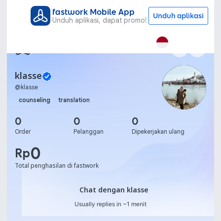
fastwork Mobile App
Unduh aplikasi
Unduh aplikasi, dapat promo!
klasse
@
klasse
counseling
translation
0
0
0
Order
Pelanggan
Dipekerjakan ulang
0
Rp
Total penghasilan di fastwork
Chat dengan klasse
Chat dengan klasse
Usually replies in ~1 menit