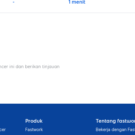
-
1 menit
ncer ini dan berikan tinjauan
Produk
Tentang fastwo
cer
Fastwork
Bekerja dengan Fas