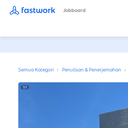
Jobboard
Semua Kategori
Penulisan & Penerjemahan
1
/
1