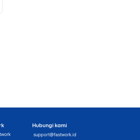
rk
Hubungi kami
twork
support@fastwork.id