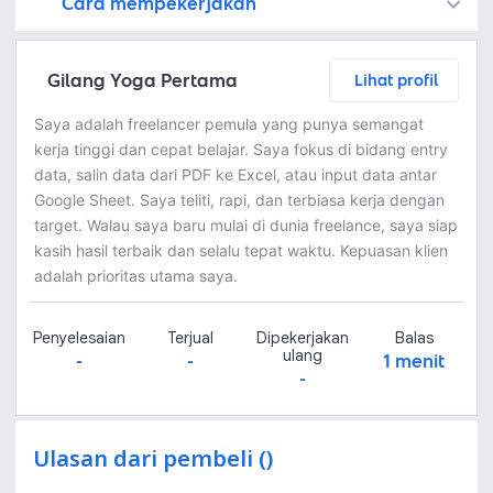
Cara mempekerjakan
Kamu juga dapat menemukan freelancer dengan memasang lowongan pekerjaan di
Platform Fastwork adalah pihak perantara yang akan menyimpan uang pemberi kerja sebagai keamanan dan freelancer akan mendapatkan uang setelah pemberi kerja menyetujuinya.
Diskusi tentang Detail dan Ringkasan pekerjaan yang Anda inginkan dengan freelancer. Anda belum akan dikenakan biaya
Setuju untuk mempekerjakan dengan meminta penawaran dari freelancer. Periksa detail dan lakukan pembayaran untuk mulai bekerja.
Langkah 3: Freelancer mengirimkan hasil dan pemberi kerja menyetujui pekerjaan tersebut
Ketika freelancer menyerahkan pekerjaan akhir untuk menyelesaikan kontrak, pemberi kerja dapat memeriksanya terlebih dahulu. Pemberi kerja bisa memeriksa dan meminta untuk revisi atau menyetujui hasil tersebut sesuai kesepakatan.
Gilang Yoga Pertama
Lihat profil
Saya adalah freelancer pemula yang punya semangat
kerja tinggi dan cepat belajar. Saya fokus di bidang entry
data, salin data dari PDF ke Excel, atau input data antar
Google Sheet. Saya teliti, rapi, dan terbiasa kerja dengan
target. Walau saya baru mulai di dunia freelance, saya siap
kasih hasil terbaik dan selalu tepat waktu. Kepuasan klien
adalah prioritas utama saya.
Penyelesaian
Terjual
Dipekerjakan
Balas
ulang
-
-
1 menit
-
Ulasan dari pembeli ()