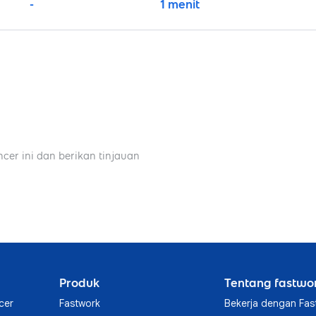
-
1 menit
ncer ini dan berikan tinjauan
Produk
Tentang fastwo
cer
Fastwork
Bekerja dengan Fas