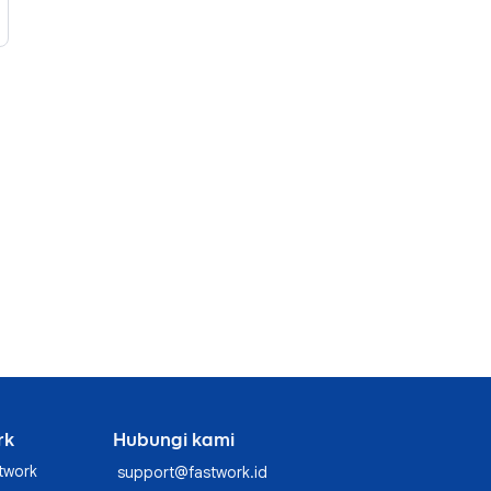
rk
Hubungi kami
twork
support@fastwork.id