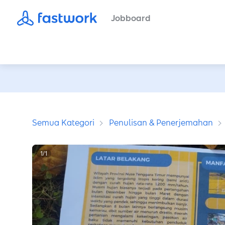
Jobboard
Semua Kategori
Penulisan & Penerjemahan
1
/
1