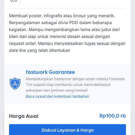
0,0
Membuat poster, infografis atau brosur yang menarik. 
Berpengalaman sebagai divisi PDD dalam beberapa 
kegiatan. Mampu mengembangkan tema atau judul dari 
klien dan siap untuk merevisi desain sesuai dengan 
request order. Mampu menyelesaikan tugas sesuai dengan 
date line yang telah ditentukan
fastwork Guarantee
Mempekerjakan freelancer dengan aman melalui Fastwork.
Tim support siap membantu untuk menindaklanjuti
pekerjaan dan jaminan uang kembali
Baca syarat dan ketentuan tambahan
Rp100,0 rb
Harga Awal
Diskusi Layanan & Harga