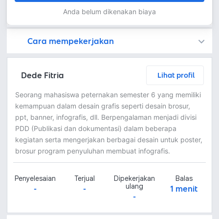
Anda belum dikenakan biaya
Cara mempekerjakan
Kamu juga dapat menemukan freelancer dengan memasang lowongan pekerjaan di
Platform Fastwork adalah pihak perantara yang akan menyimpan uang pemberi kerja sebagai keamanan dan freelancer akan mendapatkan uang setelah pemberi kerja menyetujuinya.
Diskusi tentang Detail dan Ringkasan pekerjaan yang Anda inginkan dengan freelancer. Anda belum akan dikenakan biaya
Setuju untuk mempekerjakan dengan meminta penawaran dari freelancer. Periksa detail dan lakukan pembayaran untuk mulai bekerja.
Langkah 3: Freelancer mengirimkan hasil dan pemberi kerja menyetujui pekerjaan tersebut
Ketika freelancer menyerahkan pekerjaan akhir untuk menyelesaikan kontrak, pemberi kerja dapat memeriksanya terlebih dahulu. Pemberi kerja bisa memeriksa dan meminta untuk revisi atau menyetujui hasil tersebut sesuai kesepakatan.
Dede Fitria
Lihat profil
Seorang mahasiswa peternakan semester 6 yang memiliki
kemampuan dalam desain grafis seperti desain brosur,
ppt, banner, infografis, dll. Berpengalaman menjadi divisi
PDD (Publikasi dan dokumentasi) dalam beberapa
kegiatan serta mengerjakan berbagai desain untuk poster,
brosur program penyuluhan membuat infografis.
Penyelesaian
Terjual
Dipekerjakan
Balas
ulang
-
-
1 menit
-