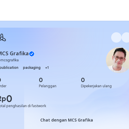
CS Grafika
@
mcsgrafika
publication
packaging
+
1
0
0
0
rder
Pelanggan
Dipekerjakan ulang
0
Rp
otal penghasilan di fastwork
Chat dengan MCS Grafika
Chat dengan MCS Grafika