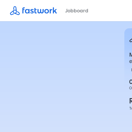
Jobboard
M
O
T