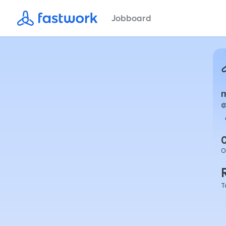
Jobboard
O
T