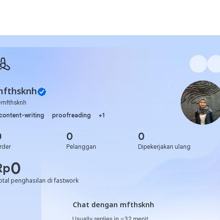
mfthsknh
@
mfthsknh
content-writing
proofreading
+
1
0
0
0
rder
Pelanggan
Dipekerjakan ulang
0
Rp
otal penghasilan di fastwork
Chat dengan mfthsknh
Chat dengan mfthsknh
Usually replies in ~32 menit