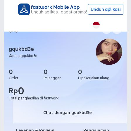
fastwork Mobile App
Unduh aplikasi
Unduh aplikasi, dapat promo!
gqukbd3e
@
micagqukbd3e
0
0
0
Order
Pelanggan
Dipekerjakan ulang
0
Rp
Total penghasilan di fastwork
Chat dengan gqukbd3e
Chat dengan gqukbd3e
Layanan & Review
Pengalaman