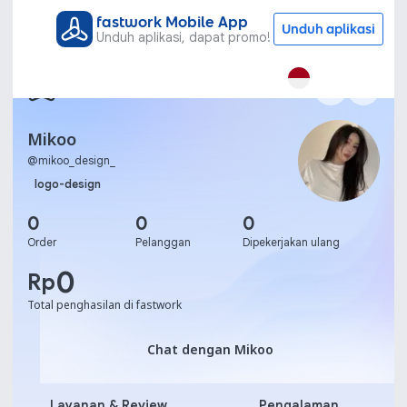
fastwork Mobile App
Unduh aplikasi
Unduh aplikasi, dapat promo!
Mikoo
@
mikoo_design_
logo-design
0
0
0
Order
Pelanggan
Dipekerjakan ulang
0
Rp
Total penghasilan di fastwork
Chat dengan Mikoo
Chat dengan Mikoo
Layanan & Review
Pengalaman