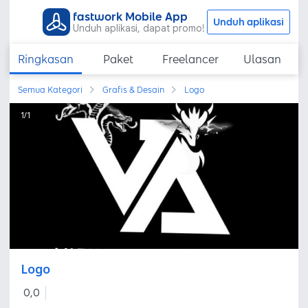
fastwork Mobile App
Unduh aplikasi
Unduh aplikasi, dapat promo!
Ringkasan
Paket
Freelancer
Ulasan
Semua Kategori
Grafis & Desain
Logo
1
/
1
Logo
0,0