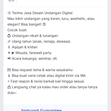
0,0
🎨 Terima Jasa Desain Undangan Digital

Mau bikin undangan yang keren, lucu, aesthetic, atau 
elegan? Bisa banget! 😍

Cocok buat:

💍 Undangan nikah & tunangan

🎉 Ulang tahun (anak, remaja, dewasa)

🍼 Aqiqah & khitan

👨‍🎓 Wisuda, farewell party

📢 Acara keluarga, seminar, dll.

💌 Bisa request tema & warna sesukamu

📱 Bisa buat versi cetak atau digital kirim via WA

⚡ Fast respon & revisi berkali kali hingga sesuai

📩 Langsung chat ya kalau mau order atau tanya-tanya 
fastwork Guarantee